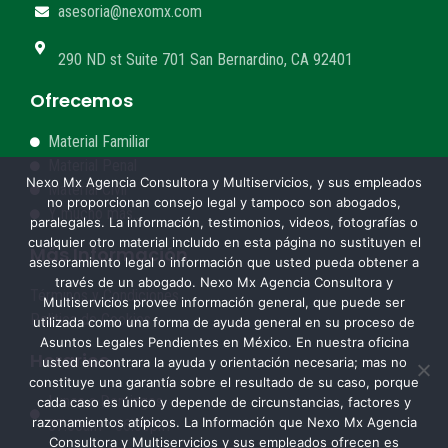
asesoria@nexomx.com
290 ND st Suite 701 San Bernardino, CA 92401
Ofrecemos
Material Familiar
Material Penal
Nexo Mx Agencia Consultora y Multiservicios, y sus empleados
Material Civil
no proporcionan consejo legal y tampoco son abogados,
Y mucho más...
paralegales. La información, testimonios, videos, fotografías o
cualquier otro material incluido en esta página no sustituyen el
Más Información
asesoramiento legal o información que usted pueda obtener a
través de un abogado. Nexo Mx Agencia Consultora y
Términos y Condiciones
Multiservicios provee información general, que puede ser
Politica de Cookies
utilizada como una forma de ayuda general en su proceso de
Asuntos Legales Pendientes en México. En nuestra oficina
Horarios
usted encontrara la ayuda y orientación necesaria; mas no
constituye una garantía sobre el resultado de su caso, porque
Lunes a Domingos
cada caso es único y depende de circunstancias, factores y
razonamientos atípicos. La Información que Nexo Mx Agencia
07:00am - 06:00pm
Consultora y Multiservicios y sus empleados ofrecen es